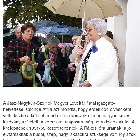
A Jász-Nagykun-Szolnok Megyei Levéltár fiatal igazgató-
helyettese, Csönge Attila azt mondta, hogy érdeklődő olvasóként
vette kézbe a kötetet, mert erről a korszakról még nagyon kevés
kiadvány született, a korszakot alaposan még nem dolgozták fel. A
kitelepítések 1951-53 között történtek. A Rákosi éra urainak, a jó
elvtársaknak a budai, szép, nagy lakásokra szüksége volt. Így azok