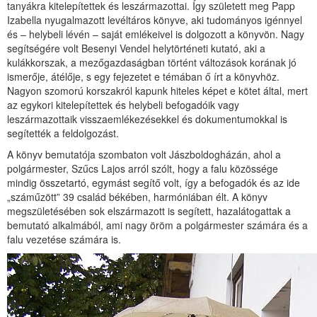
tanyákra kitelepítettek és leszármazottai. Így született meg Papp
Izabella nyugalmazott levéltáros könyve, aki tudományos igénnyel
és – helybeli lévén – saját emlékeivel is dolgozott a könyvön. Nagy
segítségére volt Besenyi Vendel helytörténeti kutató, aki a
kulákkorszak, a mezőgazdaságban történt változások korának jó
ismerője, átélője, s egy fejezetet e témában ő írt a könyvhöz.
Nagyon szomorú korszakról kapunk hiteles képet e kötet által, mert
az egykori kitelepítettek és helybeli befogadóik vagy
leszármazottaik visszaemlékezésekkel és dokumentumokkal is
segítették a feldolgozást.
A könyv bemutatója szombaton volt Jászboldogházán, ahol a
polgármester, Szűcs Lajos arról szólt, hogy a falu közössége
mindig összetartó, egymást segítő volt, így a befogadók és az ide
„száműzött” 39 család békében, harmóniában élt. A könyv
megszületésében sok elszármazott is segített, hazalátogattak a
bemutató alkalmából, ami nagy öröm a polgármester számára és a
falu vezetése számára is.