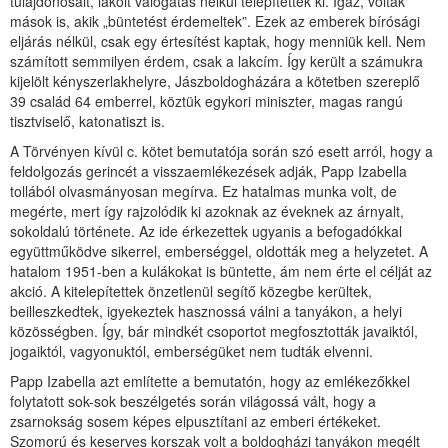
tulajdonosait, lakóit válogatás nélkül telepítették ki. Igaz, voltak
mások is, akik „büntetést érdemeltek”. Ezek az emberek bírósági
eljárás nélkül, csak egy értesítést kaptak, hogy menniük kell. Nem
számított semmilyen érdem, csak a lakcím. Így került a számukra
kijelölt kényszerlakhelyre, Jászboldogházára a kötetben szereplő
39 család 64 emberrel, köztük egykori miniszter, magas rangú
tisztviselő, katonatiszt is.
A Törvényen kívül c. kötet bemutatója során szó esett arról, hogy a
feldolgozás gerincét a visszaemlékezések adják, Papp Izabella
tollából olvasmányosan megírva. Ez hatalmas munka volt, de
megérte, mert így rajzolódik ki azoknak az éveknek az árnyalt,
sokoldalú története. Az ide érkezettek ugyanis a befogadókkal
együttműködve sikerrel, emberséggel, oldották meg a helyzetet. A
hatalom 1951-ben a kulákokat is büntette, ám nem érte el célját az
akció. A kitelepítettek önzetlenül segítő közegbe kerültek,
beilleszkedtek, igyekeztek hasznossá válni a tanyákon, a helyi
közösségben. Így, bár mindkét csoportot megfosztották javaiktól,
jogaiktól, vagyonuktól, emberségüket nem tudták elvenni.
Papp Izabella azt említette a bemutatón, hogy az emlékezőkkel
folytatott sok-sok beszélgetés során világossá vált, hogy a
zsarnokság sosem képes elpusztítani az emberi értékeket.
Szomorú és keserves korszak volt a boldogházi tanyákon megélt