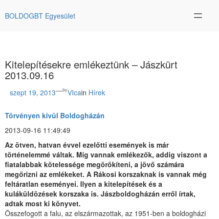
Ugrás
a
BOLDOGBT Egyesület
tartalomhoz
Kitelepítésekre emlékeztünk – Jászkürt
2013.09.16
—
by
szept 19, 2013
VIca
in
Hírek
Törvényen kívül Boldogházán
2013-09-16 11:49:49
Az ötven, hatvan évvel ezelőtti események is már
történelemmé váltak. Míg vannak emlékezők, addig viszont a
fiatalabbak kötelessége megörökíteni, a jövő számára
megőrizni az emlékeket. A Rákosi korszaknak is vannak még
feltáratlan eseményei. Ilyen a kitelepítések és a
kuláküldözések korszaka is. Jászboldogházán erről írtak,
adtak most ki könyvet.
Összefogott a falu, az elszármazottak, az 1951-ben a boldogházi