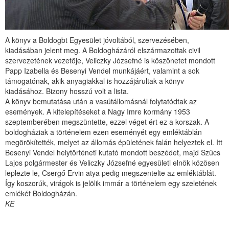
A könyv a Boldogbt Egyesület jóvoltából, szervezésében,
kiadásában jelent meg. A Boldogházáról elszármazottak civil
szervezetének vezetője, Veliczky Józsefné is köszönetet mondott
Papp Izabella és Besenyi Vendel munkájáért, valamint a sok
támogatónak, akik anyagiakkal is hozzájárultak a könyv
kiadásához. Bizony hosszú volt a lista.
A könyv bemutatása után a vasútállomásnál folytatódtak az
események. A kitelepítéseket a Nagy Imre kormány 1953
szeptemberében megszüntette, ezzel véget ért ez a korszak. A
boldogháziak a történelem ezen eseményét egy emléktáblán
megörökítették, melyet az állomás épületének falán helyeztek el. Itt
Besenyi Vendel helytörténeti kutató mondott beszédet, majd Szűcs
Lajos polgármester és Veliczky Józsefné egyesületi elnök közösen
leplezte le, Csergő Ervin atya pedig megszentelte az emléktáblát.
Így koszorúk, virágok is jelölik immár a történelem egy szeletének
emlékét Boldogházán.
KE